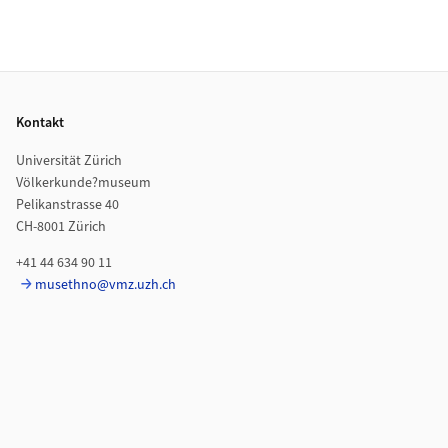
Footer
Kontakt
Universität Zürich
Völkerkunde?museum
Pelikanstrasse 40
CH-8001 Zürich
+41 44 634 90 11
musethno@vmz.uzh.ch