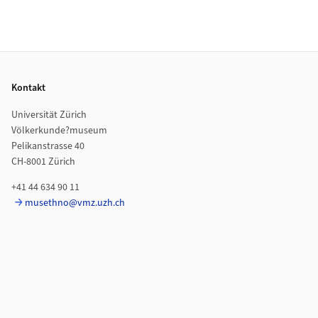
Footer
Kontakt
Universität Zürich
Völkerkunde?museum
Pelikanstrasse 40
CH-8001 Zürich
+41 44 634 90 11
musethno@vmz.uzh.ch