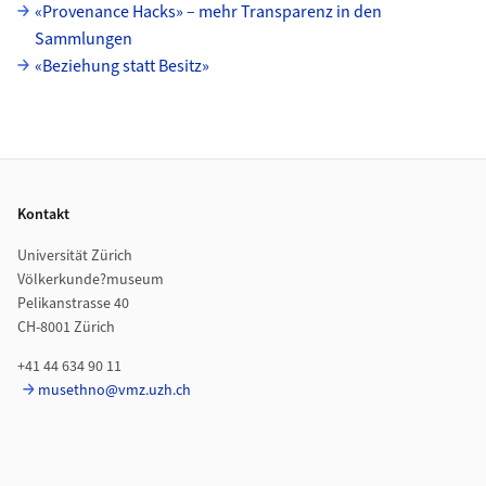
«Provenance Hacks» – mehr Transparenz in den
Sammlungen
«Beziehung statt Besitz»
Footer
Kontakt
Universität Zürich
Völkerkunde?museum
Pelikanstrasse 40
CH-8001 Zürich
+41 44 634 90 11
musethno@vmz.uzh.ch