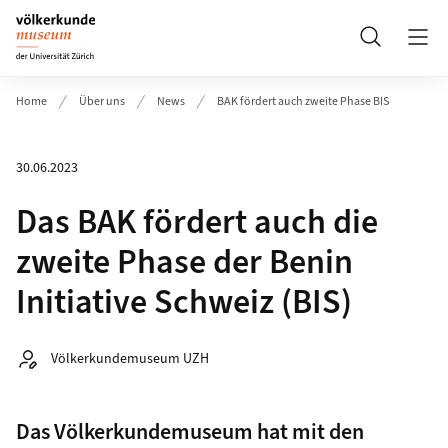
Header
Suche
Home
Über uns
News
BAK fördert auch zweite Phase BIS
30.06.2023
Das BAK fördert auch die
zweite Phase der Benin
Initiative Schweiz (BIS)
Autor:
Völkerkundemuseum UZH
Das Völkerkundemuseum hat mit den