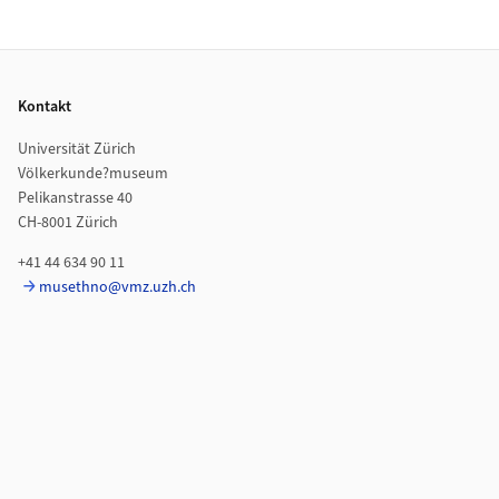
Footer
Kontakt
Universität Zürich
Völkerkunde?museum
Pelikanstrasse 40
CH-8001 Zürich
+41 44 634 90 11
musethno@vmz.uzh.ch